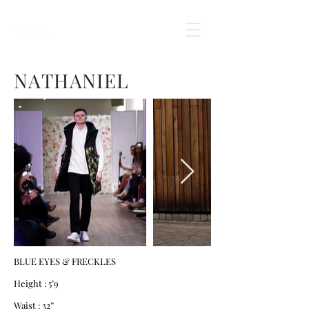
NATHANIEL
BLUE EYES & FRECKLES
Height : 5’9
Waist : 32”